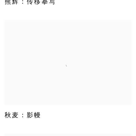
熊辉：传移摹写
秋麦：影幔