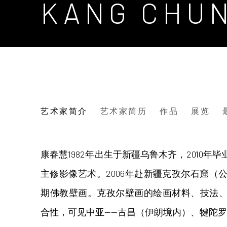
KANG CHU
KANG CHUNHUI 康春慧
艺术家简介
艺术家简历
作品
展览
康春慧1982年出生于新疆乌鲁木齐，2010年
主修影像艺术。2006年赴新疆克孜尔石窟（
期佛教壁画。克孜尔壁画的绘画材料、技法
合性，可见中亚——古昌（伊朗境内）、犍陀罗