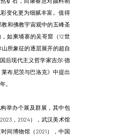
天然矿石，而康春慧对颜料制
色彩变化更为细腻丰富。值得
那教和佛教宇宙观中的五峰圣
，如柬埔寨的吴哥窟（12世
弥山所象征的逐层展开的超自
国后现代主义哲学家吉尔·德
《褶皱：莱布尼茨与巴洛克》中提出
千年。
机构举办个展及群展，其中包
023，2024），武汉美术馆
京时间博物馆（2021），中国