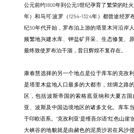
公元前约1800年到公元9世纪孕育了繁荣的吐火罗
年）和马可·波罗（1254-1324年）都曾途
纪50年代开始，罗布泊上游的塔里木河沿岸
频繁地兴建水库、钾盐矿开采、生态修复、
最终致使罗布泊干涸，昔日辉煌不复存在。
康春慧选择的另一个地点是位于库车的克孜
是塔里木盆地人口最多的大都市，丝绸之路
区，包括波斯帝国的索格底亚纳和大夏古国
亚、波斯及中国边境地区的诸多文化。库车
于印欧语系。“克孜利亚”是维吾尔语“红色山崖
大峡谷的地貌就是由赭色的泥质沙岩在风沙