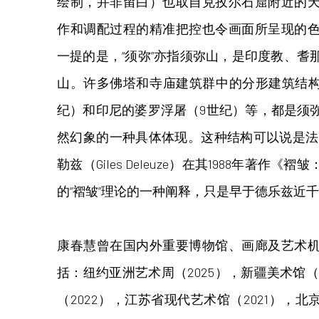
绘制，并非留白）也取自克孜尔石窟附近的
作和调配过程的精准把控也令画面所呈现的
一提的是，“须弥”亦指须弥山，是印度教、耆
山。许多佛塔和寺庙建筑群中的分形建筑结构
纪）和印尼的婆罗浮屠（9世纪）等，都是须
然幻象的一种具体体现。这种结构可以说是法
勒兹（Giles Deleuze）在其1988年著作
的“褶皱”理论的一种阐释，只是早于德乐兹近
康春慧曾在国内外重要博物馆、画廊及艺术
括：纽约亚洲艺术周（2025），新疆美术馆（2
（2022），江苏省现代艺术馆（2021），北