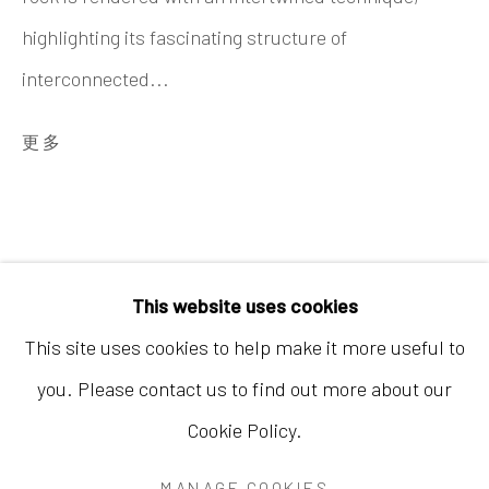
highlighting its fascinating structure of
interconnected...
更多
香港
地址：中国香港中环荷李活道10号大馆营房大楼1
楼03-104室
开放时间：星期二至星期天 （上午11:00 - 下午
This website uses cookies
7:00）
This site uses cookies to help make it more useful to
you. Please contact us to find out more about our
Cookie Policy.
Accessibility Policy
Manage cookies
MANAGE COOKIES