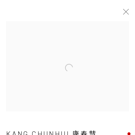
KANG CHUNHUI 康
春慧
Open a larger version of the 
KANG CHUNHUI 康春慧