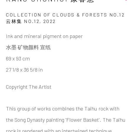
KANG CHUNHUI 康春慧
艺术家简介
艺术家简历
作品
展览
最新动态
视频
艺评材料
分享
COLLECTION OF CLOUDS & FORESTS NO.12
云林集 NO.12
,
2022
Ink and mineral pigment on paper
INK
studio 墨齋
水墨 矿物颜料 宣纸
69 x 93 cm
北京
27 1/8 x 36 5/8 in
电话：+86 10 6435 3291
地址：中国北京市朝阳区机场辅路草场地艺术区
Copyright The Artist
红一号B1，邮编100015
开放时间：星期二至星期天 （上午10:00 - 下午
This group of works combines the Taihu rock with
6:00）
the Song Dynasty painting 'Flower Basket'. The Taihu
rock is rendered with an intertwined technique,