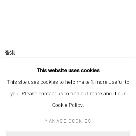
香港
地址：中国香港中环荷李活道10号大馆营房大楼1楼
This website uses cookies
03-104室
This site uses cookies to help make it more useful to
开放时间：星期二至星期天 （上午11:00 - 下午7:00）
you. Please contact us to find out more about our
Cookie Policy.
MANAGE COOKIES
Accessibility Policy
Manage cookies