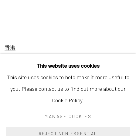
香港
地址：中国香港中环荷李活道10号大馆营房大楼1楼
This website uses cookies
03-104室
This site uses cookies to help make it more useful to
开放时间：星期二至星期天 （上午11:00 - 下午7:00）
you. Please contact us to find out more about our
Cookie Policy.
MANAGE COOKIES
Accessibility Policy
Manage cookies
版权所有 2026 INKSTUDIO
网页支持 ARTLOGIC
REJECT NON ESSENTIAL