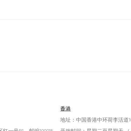
香港
地址：中国香港中环荷李活道10号
号B1，邮编100015
开放时间：星期二至星期天 （上午11