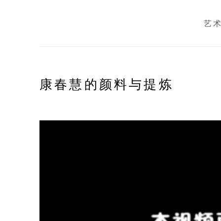
艺
康春慧的颜料与提炼