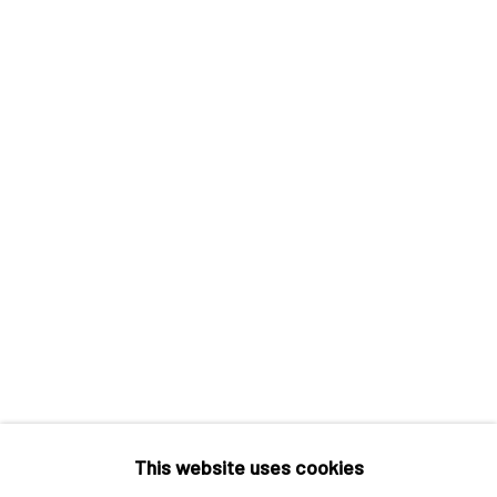
红一号B1，邮编100015
开放时间：星期二至星期天 （上午10:00 - 下午
6:00）
香港
地址：中国香港中环荷李活道10号大馆营房大楼1
楼03-104室
开放时间：星期二至星期天 （上午11:00 - 下午
This website uses cookies
7:00）