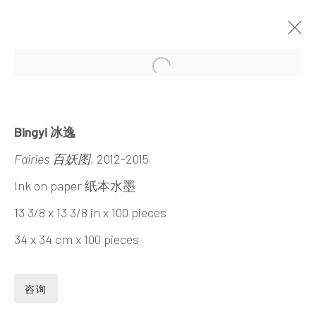
Open a larger version of the 
囙
冰逸
2015年3月21日 - 5月3日
Bingyi 冰逸
Fairies 百妖图
, 2012-2015
Ink on paper 纸本水墨
INK
studio 墨齋
13 3/8 x 13 3/8 in x 100 pieces
34 x 34 cm x 100 pieces
北京
电话：+86 10 6435 3291
咨询
地址：中国北京市朝阳区机场辅路草场地艺术区