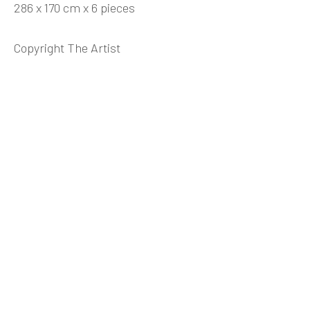
286 x 170 cm x 6 pieces
WANG DONGLING 王冬龄
艺术家简介
艺术家简历
作品
展览
最新动态
视频
艺评材料
分享
Copyright The Artist
INK
studio 墨齋
北京
电话：+86 10 6435 3291
地址：中国北京市朝阳区机场辅路草场地艺术区
红一号B1，邮编100015
开放时间：星期二至星期天 （上午10:00 - 下午
6:00）