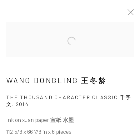
Open a larger version of the 
WANG DONGLING 王
冬龄
WANG DONGLING 王冬龄
THE THOUSAND CHARACTER CLASSIC 千字
文
,
2014
Ink on xuan paper 宣纸 水墨
112 5/8 x 66 7/8 in x 6 pieces