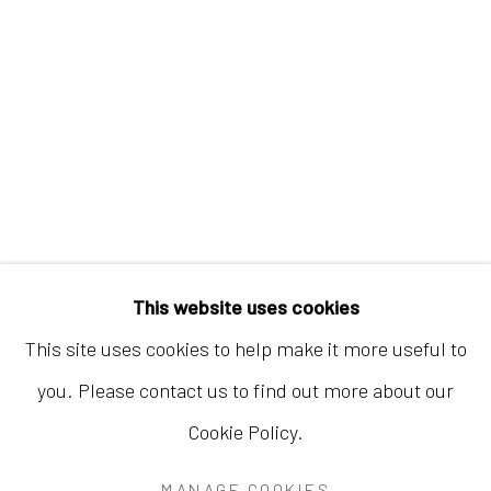
香港
地址：中国香港中环荷李活道10号大馆营房大楼1
楼03-104室
开放时间：星期二至星期天 （上午11:00 - 下午
This website uses cookies
7:00）
This site uses cookies to help make it more useful to
you. Please contact us to find out more about our
Cookie Policy.
Accessibility Policy
Manage cookies
MANAGE COOKIES