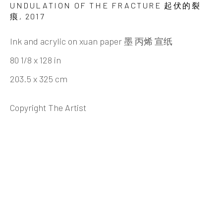
ZHENG CHONGBIN 郑重宾
UNDULATION OF THE FRACTURE 起伏的裂
艺术家简介
艺术家简历
作品
展览
痕
,
2017
最新动态
视频
艺评材料
出版刊物
分享
Ink and acrylic on xuan paper 墨 丙烯 宣纸
80 1/8 x 128 in
INK
studio 墨齋
203.5 x 325 cm
Copyright The Artist
北京
电话：+86 10 6435 3291
地址：中国北京市朝阳区机场辅路草场地艺术区
红一号B1，邮编100015
开放时间：星期二至星期天 （上午10:00 - 下午
6:00）