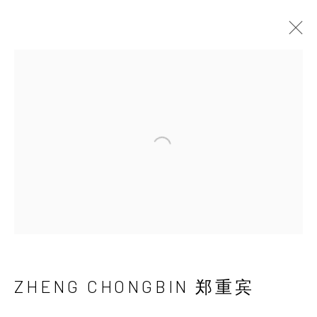
ZHENG CHONGBIN
郑重宾
Open a larger version of the 
ZHENG CHONGBIN 郑重宾