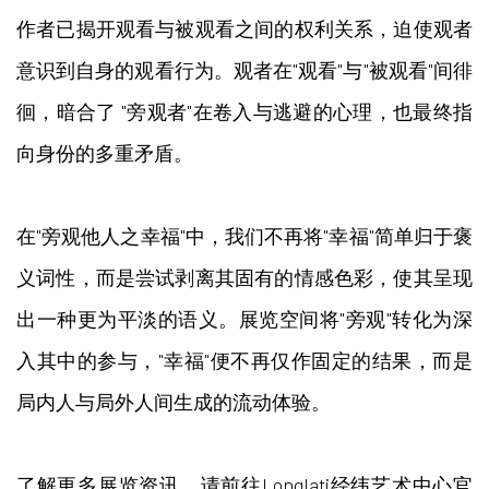
作者已揭开观看与被观看之间的权利关系，迫使观者
意识到自身的观看行为。观者在"观看"与"被观看"间徘
徊，暗合了 "旁观者"在卷入与逃避的心理，也最终指
向身份的多重矛盾。
在"旁观他人之幸福"中，我们不再将"幸福"简单归于褒
义词性，而是尝试剥离其固有的情感色彩，使其呈现
出一种更为平淡的语义。展览空间将"旁观"转化为深
入其中的参与，"幸福"便不再仅作固定的结果，而是
局内人与局外人间生成的流动体验。
了解更多展览资讯，请前往
Longlati经纬艺术中心
官