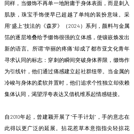
同样，当缀饰不再单一地附庸于身体表面，而是刺入
肌肤，珠宝手饰便早已超越了单纯的装扮意味。采
用"盛上"技法的《森罗》（2024）系列，颜料与金属
箔的逐层堆叠给予缀饰很强的立体感，使镶嵌焕发出
新的语言。所谓"华丽的疼痛"却成了都市亚文化青年
寻求认同的标志：穿刺的瞬间突破身体界限，缀饰作
为引线针，他们通过痛感建立起社群纽带。当金属的
冷峻与身体的柔软并置时，他们追求个性独立却依赖
集体认同，渴望浮夸表达又借机维系起情感链接。
自2010年起，曾建颖开展了"千手计划"，手的意志在
此得以更广泛的延展。拈花惹草本意指指尖轻掠花