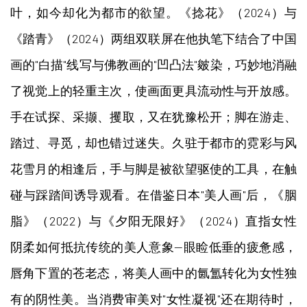
叶，如今却化为都市的欲望。《捻花》（2024）与
《踏青》（2024）两组双联屏在他执笔下结合了中国
画的"白描"线写与佛教画的"凹凸法"皴染，巧妙地消融
了视觉上的轻重主次，使画面更具流动性与开放感。
手在试探、采撷、攫取，又在犹豫松开；脚在游走、
踏过、寻觅，却也错过迷失。久驻于都市的霓彩与风
花雪月的相逢后，手与脚是被欲望驱使的工具，在触
碰与踩踏间诱导观看。在借鉴日本"美人画"后，《胭
脂》（2022）与《夕阳无限好》（2024）直指女性
阴柔如何抵抗传统的美人意象--眼睑低垂的疲惫感，
唇角下置的苍老态，将美人画中的氤氲转化为女性独
有的阴性美。当消费审美对"女性凝视"还在期待时，