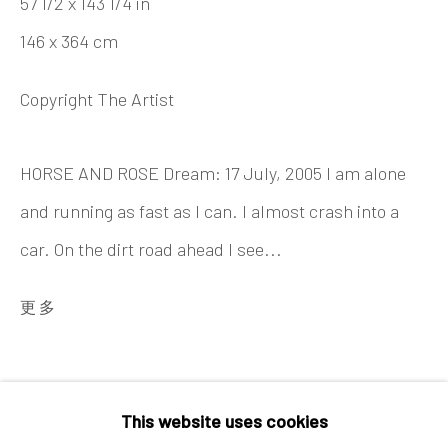
57 1/2 x 143 1/4 in
红一号B1，邮编100015
146 x 364 cm
开放时间：星期二至星期天 （上午10:00 - 下午
6:00）
Copyright The Artist
HORSE AND ROSE Dream: 17 July, 2005 I am alone
and running as fast as I can. I almost crash into a
car. On the dirt road ahead I see...
香港
更多
地址：中国香港中环荷李活道10号大馆营房大楼1
楼03-104室
开放时间：星期二至星期天 （上午11:00 - 下午
This website uses cookies
7:00）