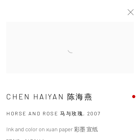
刻心
陈海燕
2013年9月4日 - 11月3日
Open a larger version of the 
INK
studio 墨齋
CHEN HAIYAN 陈海燕
北京
HORSE AND ROSE 马与玫瑰
,
2007
电话：+86 10 6435 3291
Ink and color on xuan paper 彩墨 宣纸
地址：中国北京市朝阳区机场辅路草场地艺术区