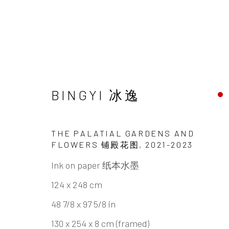
台北｜全球水墨·当代意境
BINGYI 冰逸
冰逸、郑光熙，李华生、马文、王天德、杨
THE PALATIAL GARDENS AND
FLOWERS 铺殿花图
,
2021-2023
Ink on paper 纸本水墨
124 x 248 cm
48 7/8 x 97 5/8 in
INK
studio 墨齋
130 x 254 x 8 cm (framed)