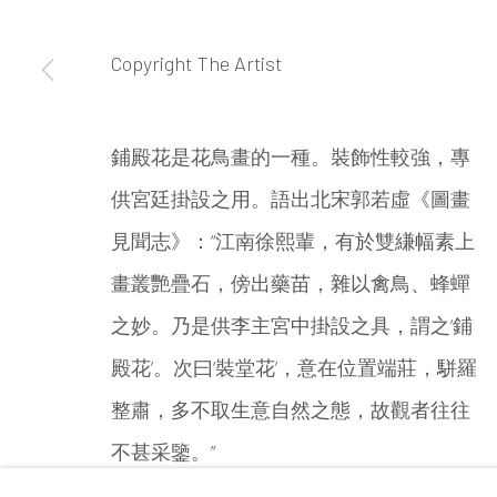
Copyright The Artist
北京
电话：+86 10 6435 3291
地址：中国北京市朝阳区机场辅路草场地艺术区红一
鋪殿花是花鳥畫的一種。裝飾性較強，專
开放时间：星期二至星期天 （上午10:00 - 下午6
供宮廷掛設之用。語出北宋郭若虛《圖畫
見聞志》：“江南徐熙輩，有於雙縑幅素上
畫叢艷疊石，傍出藥苗，雜以禽鳥、蜂蟬
之妙。乃是供李主宮中掛設之具，謂之‘鋪
殿花’。次曰‘裝堂花’，意在位置端莊，駢羅
整肅，多不取生意自然之態，故觀者往往
Accessibility Policy
Manage cookies
不甚采鑒。”
版权所有 2026 INKSTUDIO
网页支持 ARTLOGIC