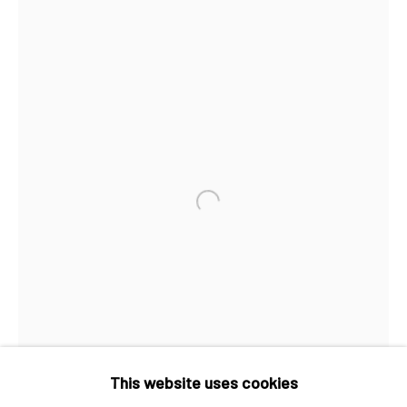
红一号B1，邮编100015
开放时间：星期二至星期天 （上午10:00 - 下午
6:00）
Open a larger version of the 
香港
地址：中国香港中环荷李活道10号大馆营房大楼1
楼03-104室
开放时间：星期二至星期天 （上午11:00 - 下午
This website uses cookies
7:00）