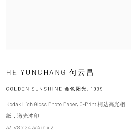
HE YUNCHANG 何云昌
艺术家简介
艺术家简历
作品
展览
最新动态
视频
艺评材料
出版刊物
分享
INK
studio 墨齋
北京
HE YUNCHANG 何云昌
电话：+86 10 6435 3291
GOLDEN SUNSHINE 金色阳光
,
1999
地址：中国北京市朝阳区机场辅路草场地艺术区
Kodak High Gloss Photo Paper, C-Print 柯达高光相
红一号B1，邮编100015
纸，激光冲印
开放时间：星期二至星期天 （上午10:00 - 下午
33 7/8 x 24 3/4 in x 2
6:00）