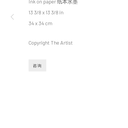
BINGYI 冰
Ink on paper 纸本水墨
13 3/8 x 13 3/8 in
34 x 34 cm
Copyright The Artist
BINGYI 冰逸
艺术家简介
艺术家简历
作品
展览
咨询
INK
studio 墨齋