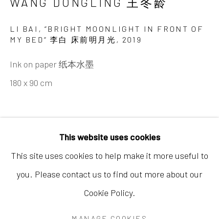
WANG DONGLING 王冬龄
LI BAI, “BRIGHT MOONLIGHT IN FRONT OF
MY BED“ 李白 床前明月光
,
2019
Ink on paper 纸本水墨
香港
180 x 90 cm
地址：中国香港中环荷李活道10号大馆营房大楼1
楼03-104室
开放时间：星期二至星期天 （上午11:00 - 下午
This website uses cookies
7:00）
This site uses cookies to help make it more useful to
you. Please contact us to find out more about our
Cookie Policy.
Accessibility Policy
Manage cookies
MANAGE COOKIES