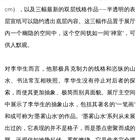
cm），以及三幅最新的双层线格作品——半透明的表
层宣纸可以隐约透出底层内容。这三幅作品置于展厅
内一个幽隐的空间中，这个空间犹如一间“禅室”，可
供人默观。
对李华生而言，他那极具克制力的线格和恣纵的山
水、书法常互相映照。李华生没有停止对后者的探
索，而使其更加抽象、极简而别具面貌。展厅主空间
中展示了李华生的抽象山水，包括其著名的“一笔画”
和或可称为“墨雾山水”的作品。“墨雾山水”系列从未展
出过的，它表现的并不是格子，而是墨点密聚而成的
网，远观仿如地势起伏、雾气缭绕。它是作者完全摆