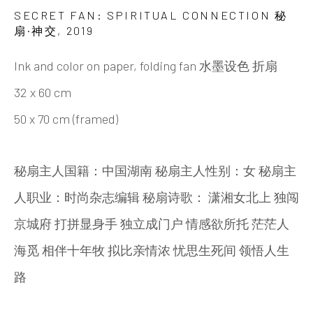
Beijing
SECRET FAN: SPIRITUAL CONNECTION 秘
Tel:
+86 10 6435 3291
扇·神交
,
2019
Red No. 1-B1, Caochangdi
Ink and color on paper, folding fan 水墨设色 折扇
Chaoyang District, Beijing, China 100015
32 x 60 cm
Tuesday - Sunday 10:00am - 6:00pm
50 x 70 cm (framed)
秘扇主人国籍：中国湖南 秘扇主人性别：女 秘扇主
人职业：时尚杂志编辑 秘扇诗歌： 潇湘女北上 独闯
京城府 打拼显身手 独立成门户 情感欲所托 茫茫人
海觅 相伴十年牧 拟比亲情浓 忧思生死间 领悟人生
Hong Kong
路
Shop 03-104, 1/F, Barrack Block, Tai Kwun