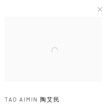
UNDERSONG: SECRETS,
DREAMS, TRUTHS AND POWER
CHEN HAIYAN & TAO AIMIN
22 JUNE - 1 SEPTEMBER 2019
Open a larger version of the 
INK
studio 墨齋
TAO AIMIN 陶艾民