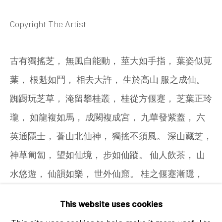
Tel:
+86 10 6435 3291
Red No. 1-B1, Caochangdi
Copyright The Artist
Chaoyang District, Beijing, China 100015
古有獨搖芝， 無風自能動， 莖大如手指， 葉姿似莧
Tuesday - Sunday 10:00am - 6:00pm
葉， 根魁如鬥， 相去大許， 生於高山 服之成仙。
踟蹰玩芝草， 淹留攀桂叢， 桂從方偃蹇， 芝葉正玲
瓏， 如龍複如馬， 成闕複成宮， 九華發紫蓋， 六
英通隱士， 蒼山北仙神， 獨搖不須風。 深山藏芝，
神草匍匐， 望如仙境， 步如仙蹤。 仙人飲茶， 山
水悠遊， 仙韻如樂， 世外仙窟。 桂之偃蹇漸隱，
Hong Kong
芝之玲瓏正宮， 天地之踪， 凡人不得...
Shop 03-104, 1/F, Barrack Block, Tai Kwun
This website uses cookies
10 Hollywood Road, Central, Hong Kong
READ MORE