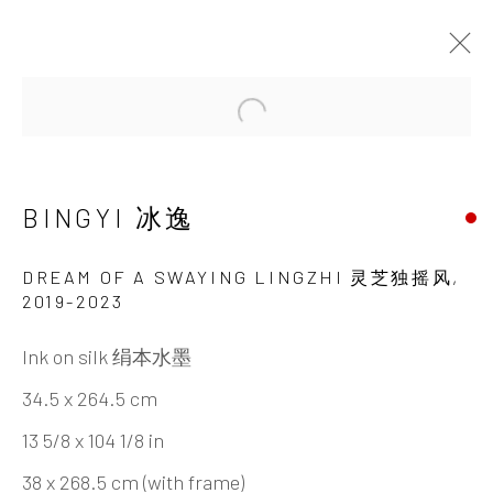
Open a larger version of the 
ARTWORKS
BINGYI 冰逸
DREAM OF A SWAYING LINGZHI 灵芝独摇风
,
2019-2023
Ink on silk 绢本水墨
INK
studio 墨齋
34.5 x 264.5 cm
13 5/8 x 104 1/8 in
Beijing
38 x 268.5 cm (with frame)